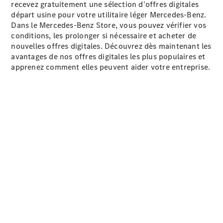
recevez gratuitement une sélection d'offres digitales
Solutions
départ usine pour votre utilitaire léger Mercedes-Benz.
de mobilité
Dans le Mercedes-Benz Store, vous pouvez vérifier vos
Commande
conditions, les prolonger si nécessaire et acheter de
intelligente
nouvelles offres digitales. Découvrez dès maintenant les
du véhicule
avantages de nos offres digitales les plus populaires et
Garantie &
apprenez comment elles peuvent aider votre entreprise.
pièces
d’origine
Mercedes-
Benz
QualityService
Services
connectés
Prendre
rendez-
vous à
l'atelier