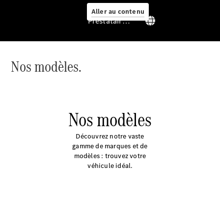
Aller au contenu
Prestataire / Protection des données
Nos modèles.
Services
Nos modèles
Découvrez notre vaste
gamme de marques et de
modèles : trouvez votre
Aperçu
véhicule idéal.
Van Service
Assistance
dépannage
& assistance
client