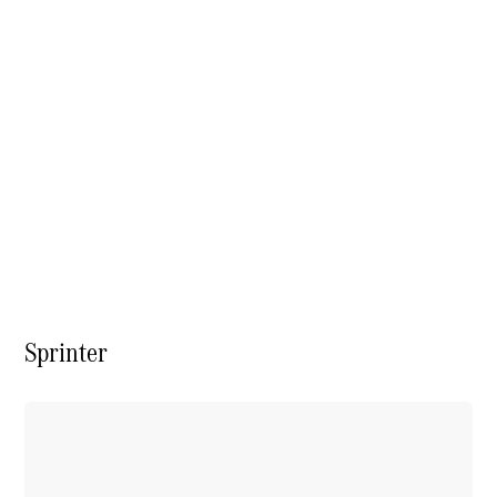
À notre sujet
Sprinter
L'entreprise
Interlocuteur
Sites et
horaires
Formulaire