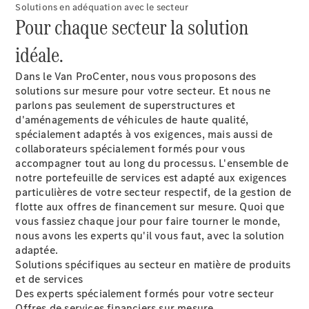
Solutions
Solutions en adéquation avec le secteur
Pour chaque secteur la solution
de mobilité
Commande
idéale.
intelligente
du véhicule
Dans le Van ProCenter, nous vous proposons des
Garantie &
solutions sur mesure pour votre secteur. Et nous ne
pièces
parlons pas seulement de superstructures et
d’origine
d'aménagements de véhicules de haute qualité,
Mercedes-
spécialement adaptés à vos exigences, mais aussi de
Benz
collaborateurs spécialement formés pour vous
QualityService
accompagner tout au long du processus. L'ensemble de
Services
notre portefeuille de services est adapté aux exigences
connectés
particulières de votre secteur respectif, de la gestion de
flotte aux offres de financement sur mesure. Quoi que
Prendre
vous fassiez chaque jour pour faire tourner le monde,
rendez-
nous avons les experts qu'il vous faut, avec la solution
vous à
adaptée.
l'atelier
Solutions spécifiques au secteur en matière de produits
et de services
Des experts spécialement formés pour votre secteur
Offres de services financiers sur mesure