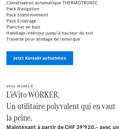
de contact
Climatisation automatique THERMOTRONIC
Prendre
Pack Navigation
rendez-
Pack Stationnement
vous à
Pack Eclairage
l'atelier
Plancher en bois
Habillage intérieur jusqu’à hauteur du toit
Traverse pour attelage de remorque
Jetzt Kontakt aufnehmen
eVito WORKER
L’eVito WORKER.
Prestataire /
Protection des
Un utilitaire polyvalent qui en vaut
données
la peine.
Maintenant à partir de CHF 39’920.– avec un