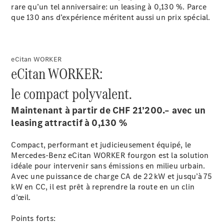
rare qu’un tel anniversaire: un leasing à 0,130 %. Parce
que 130 ans d’expérience méritent aussi un prix spécial.
eCitan WORKER
eCitan WORKER:
À notre sujet
le compact polyvalent.
Maintenant à partir de CHF 21’200.– avec un
leasing attractif à 0,130 %
Compact, performant et judicieusement équipé, le
Mercedes-Benz eCitan WORKER fourgon est la solution
L'entreprise
idéale pour intervenir sans émissions en milieu urbain.
Interlocuteur
Avec une puissance de charge CA de 22 kW et jusqu’à 75
Sites et
kW en CC, il est prêt à reprendre la route en un clin
horaires
d’œil.
Formulaire
Points forts: