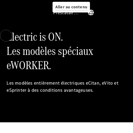
Aller au contenu
Prestataire / Protection des données
Electric is ON.
Les modèles spéciaux
Services
eWORKER.
Les modèles entièrement électriques eCitan, eVito et
eSprinter à des conditions avantageuses.
Aperçu
Van Service
Assistance
dépannage
& assistance
client