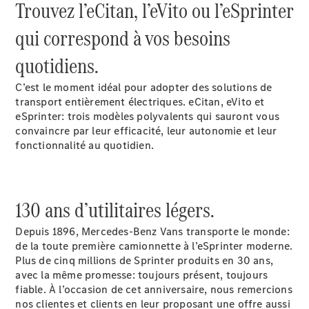
Trouvez l’eCitan, l’eVito ou l’eSprinter
Solutions
de mobilité
qui correspond à vos besoins
Commande
intelligente
quotidiens.
du véhicule
Garantie &
C’est le moment idéal pour adopter des solutions de
pièces
transport entièrement électriques. eCitan, eVito et
d’origine
eSprinter: trois modèles polyvalents qui sauront vous
Mercedes-
convaincre par leur efficacité, leur autonomie et leur
Benz
fonctionnalité au quotidien.
QualityService
Services
connectés
130 ans d’utilitaires légers.
Prendre
Depuis 1896, Mercedes-Benz Vans transporte le monde:
rendez-
de la toute première camionnette à l’eSprinter moderne.
vous à
Plus de cinq millions de Sprinter produits en 30 ans,
l'atelier
avec la même promesse: toujours présent, toujours
fiable. À l’occasion de cet anniversaire, nous remercions
nos clientes et clients en leur proposant une offre aussi