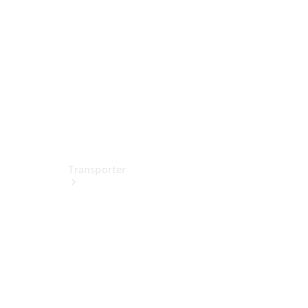
Standorte &
Öffnungszeiten
Transporter
Jetzt
entdecken