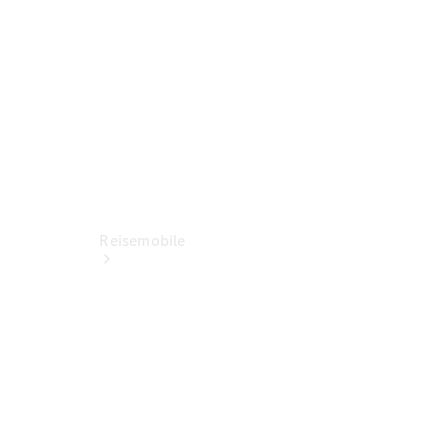
Servicetermin
buchen
Reisemobile
Jetzt
entdecken
Ansprechpartner