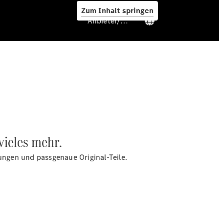
Zum Inhalt springen
Anbieter/Datenschutz
Hilfe
unterwegs
Dienstleistungen
& Garantien
vieles mehr.
rungen und passgenaue Original-Teile.
Übersicht